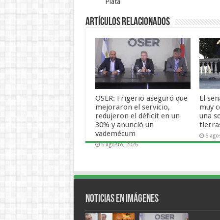
Plata
Artículos Relacionados
OSER: Frigerio aseguró que
El se
mejoraron el servicio,
muy c
redujeron el déficit en un
una s
30% y anunció un
tierra
vademécum
5 ago
6 agosto, 2026
Noticias en Imágenes