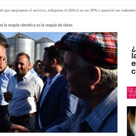
ró que mejoraron el servicio, redujeron el déficit en un 30% y anunció un vademé
la sequía climática es la sequía de ideas