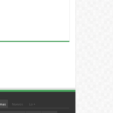
mas
Nuevos
Lo +