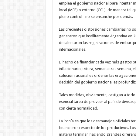
emplea el gobierno nacional para intentar m
local (MEP) o externo (CCL), de manera tal qu
pleno control– no se ensanche por demás.
Las crecientes distorsiones cambiarias no s
generaron que insólitamente Argentina en 2
desalentaron las registraciones de embarqu
internacionales.
El hecho de financiar cada vez más gastos p
inflacionario, tritura, semana tras semana, e
solución racional es ordenar las erogaciones 
decisión del gobierno nacional es profundiza
Tales medidas, obviamente, castigan a todos 
esencial tarea de proveer al país de divisa
con cierta normalidad.
La ironía es que los desmanejos oficiales t
financieros respecto de los productivos. L
materia terminan haciendo grandes diferenc