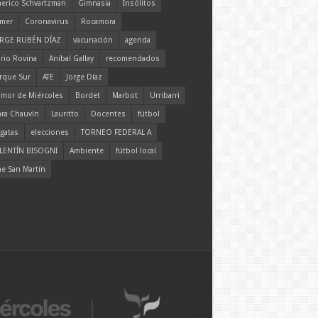
erico Schvartzman
Gimnasia
Insólitos
mer
Coronavirus
Rocamora
RGE RUBÉN DÍAZ
vacunación
agenda
rio Rovina
Aníbal Gallay
recomendados
rque Sur
ATE
Jorge Díaz
mor de Miércoles
Bordet
Marbot
Urribarri
ara Chauvín
Lauritto
Docentes
fútbol
gatas
elecciones
TORNEO FEDERAL A
LENTÍN BISOGNI
Ambiente
fútbol local
ne San Martín