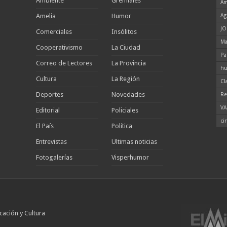
Ambiente
Gremiales
Am
Amelia
Humor
Ag
JO
Comerciales
Insólitos
Ma
Cooperativismo
La Ciudad
Pa
Correo de Lectores
La Provincia
hu
Cultura
La Región
Cl
Deportes
Novedades
Re
VA
Editorial
Policiales
ci
El País
Política
Entrevistas
Ultimas noticias
Fotogalerías
Visperhumor
cación y Cultura