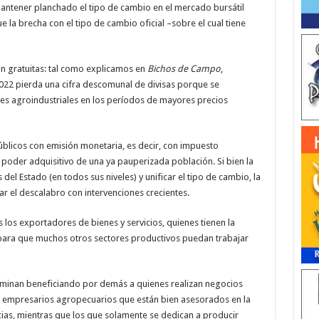
antener planchado el tipo de cambio en el mercado bursátil
e la brecha con el tipo de cambio oficial –sobre el cual tiene
on gratuitas: tal como explicamos en
Bichos de Campo
,
022 pierda una cifra descomunal de divisas porque se
es agroindustriales en los períodos de mayores precios
úblicos con emisión monetaria, es decir, con impuesto
l poder adquisitivo de una ya pauperizada población. Si bien la
del Estado (en todos sus niveles) y unificar el tipo de cambio, la
r el descalabro con intervenciones crecientes.
los exportadores de bienes y servicios, quienes tienen la
s para que muchos otros sectores productivos puedan trabajar
erminan beneficiando por demás a quienes realizan negocios
os empresarios agropecuarios que están bien asesorados en la
ias, mientras que los que solamente se dedican a producir