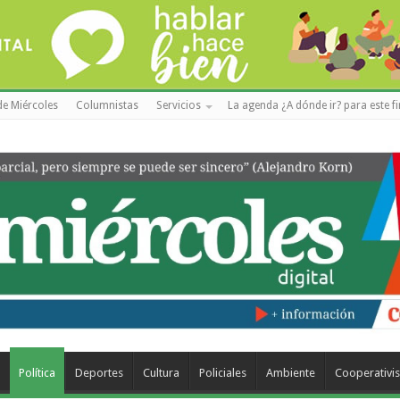
de Miércoles
Columnistas
Servicios
La agenda ¿A dónde ir? para este f
a
Política
Deportes
Cultura
Policiales
Ambiente
Cooperativi