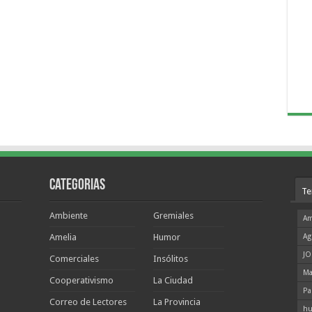
Categorias
Te
Ambiente
Gremiales
Am
Amelia
Humor
Ag
JO
Comerciales
Insólitos
Ma
Cooperativismo
La Ciudad
Pa
Correo de Lectores
La Provincia
hu