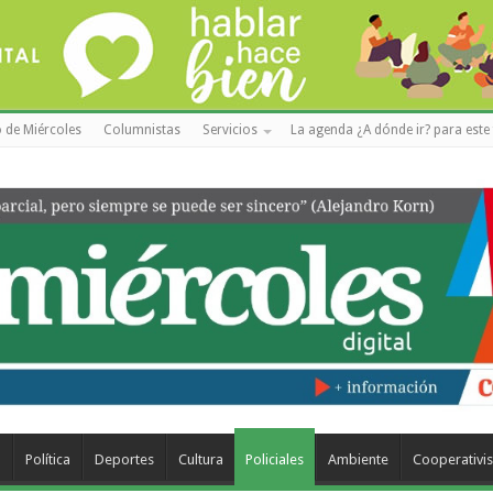
 de Miércoles
Columnistas
Servicios
La agenda ¿A dónde ir? para este 
a
Política
Deportes
Cultura
Policiales
Ambiente
Cooperativi