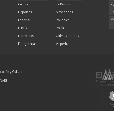
Cultura
La Región
Cl
Deportes
Novedades
Re
VA
Editorial
Policiales
ci
El País
Política
Entrevistas
Ultimas noticias
Fotogalerías
Visperhumor
cación y Cultura
INAES.