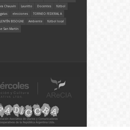
ara Chauvín
Lauritto
Docentes
fútbol
gatas
elecciones
TORNEO FEDERAL A
LENTÍN BISOGNI
Ambiente
fútbol local
ne San Martín