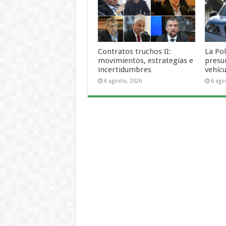
Contratos truchos II:
La Pol
movimientos, estrategias e
presu
incertidumbres
vehícu
6 agosto, 2026
6 ago