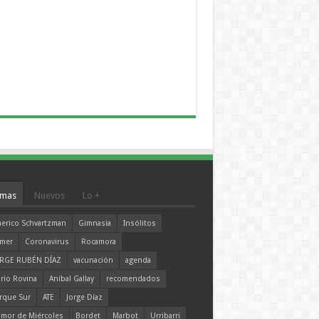
mas
Nuevos
Lo +
erico Schvartzman
Gimnasia
Insólitos
mer
Coronavirus
Rocamora
RGE RUBÉN DÍAZ
vacunación
agenda
rio Rovina
Aníbal Gallay
recomendados
rque Sur
ATE
Jorge Díaz
mor de Miércoles
Bordet
Marbot
Urribarri