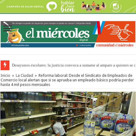
Desayunos escolares: la justicia convoca a sumarse al amparo a quienes se 
“La Feria en tu Barrio” para agostocon sus días y horarios
Inicio
»
La Ciudad
»
Reforma laboral: Desde el Sindicato de Empleados de
Comercio local alertan que si se aprueba un empleado básico podría perder
hasta 4 mil pesos mensuales