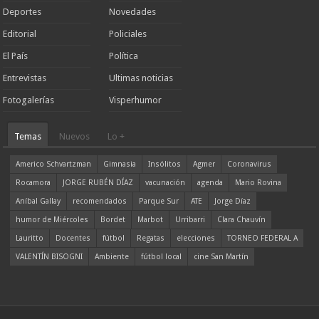
Deportes
Novedades
Editorial
Policiales
El País
Política
Entrevistas
Ultimas noticias
Fotogalerías
Visperhumor
Temas
Nuevos
Lo +
Americo Schvartzman
Gimnasia
Insólitos
Agmer
Coronavirus
Rocamora
JORGE RUBÉN DÍAZ
vacunación
agenda
Mario Rovina
Aníbal Gallay
recomendados
Parque Sur
ATE
Jorge Díaz
humor de Miércoles
Bordet
Marbot
Urribarri
Clara Chauvín
Lauritto
Docentes
fútbol
Regatas
elecciones
TORNEO FEDERAL A
VALENTÍN BISOGNI
Ambiente
fútbol local
cine San Martín