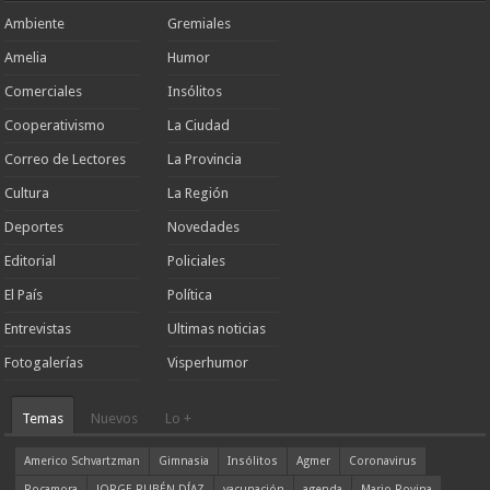
Ambiente
Gremiales
Amelia
Humor
Comerciales
Insólitos
Cooperativismo
La Ciudad
Correo de Lectores
La Provincia
Cultura
La Región
Deportes
Novedades
Editorial
Policiales
El País
Política
Entrevistas
Ultimas noticias
Fotogalerías
Visperhumor
Temas
Nuevos
Lo +
Americo Schvartzman
Gimnasia
Insólitos
Agmer
Coronavirus
Rocamora
JORGE RUBÉN DÍAZ
vacunación
agenda
Mario Rovina