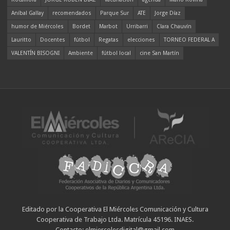
Aníbal Gallay
recomendados
Parque Sur
ATE
Jorge Díaz
humor de Miércoles
Bordet
Marbot
Urribarri
Clara Chauvín
Lauritto
Docentes
fútbol
Regatas
elecciones
TORNEO FEDERAL A
VALENTÍN BISOGNI
Ambiente
fútbol local
cine San Martín
Editado por la Cooperativa El Miércoles Comunicación y Cultura
Cooperativa de Trabajo Ltda. Matrícula 45196. INAES.
Contacto: elmiercolesdigital@gmail.com