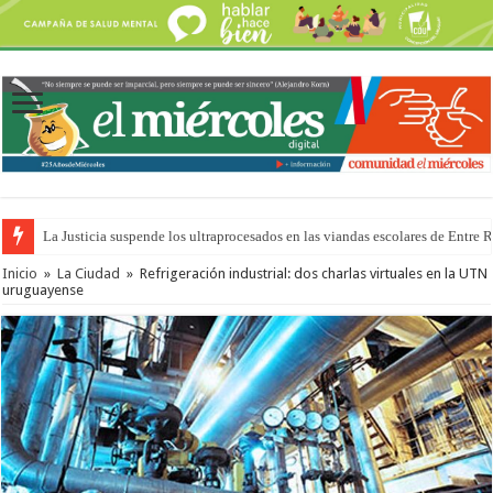
La Justicia suspende los ultraprocesados en las viandas escolares de Entre 
Se presentará la obra “La Runfla de los Macanos”
Inicio
»
La Ciudad
»
Refrigeración industrial: dos charlas virtuales en la UTN
uruguayense