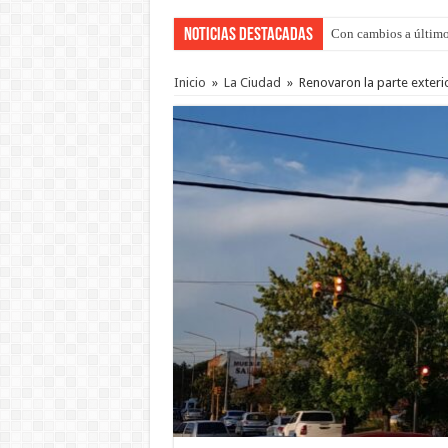
Noticias Destacadas
Con cambios a último
Del viernes 7 al domi
Inicio
»
La Ciudad
»
Renovaron la parte exterio