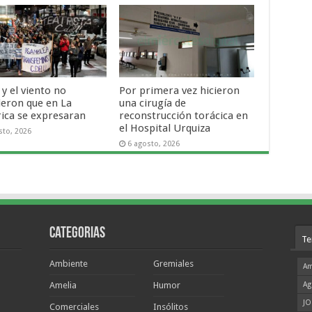
o y el viento no
Por primera vez hicieron
ieron que en La
una cirugía de
rica se expresaran
reconstrucción torácica en
el Hospital Urquiza
sto, 2026
6 agosto, 2026
Categorias
Te
Ambiente
Gremiales
Am
Amelia
Humor
Ag
JO
Comerciales
Insólitos