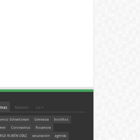
mas
Nuevos
Lo +
erico Schvartzman
Gimnasia
Insólitos
mer
Coronavirus
Rocamora
RGE RUBÉN DÍAZ
vacunación
agenda