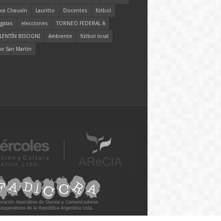
ara Chauvín
Lauritto
Docentes
fútbol
gatas
elecciones
TORNEO FEDERAL A
LENTÍN BISOGNI
Ambiente
fútbol local
ne San Martín