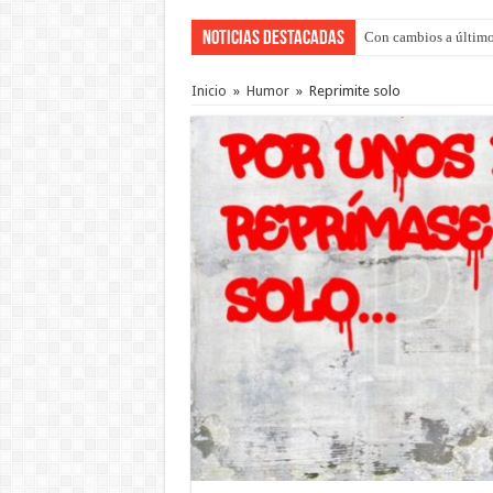
Noticias Destacadas
Con cambios a último
Del viernes 7 al domi
Inicio
»
Humor
»
Reprimite solo