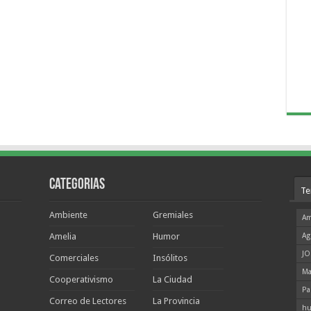
Categorias
Te
Ambiente
Gremiales
Am
Amelia
Humor
Ag
JO
Comerciales
Insólitos
Ma
Cooperativismo
La Ciudad
Pa
Correo de Lectores
La Provincia
hu