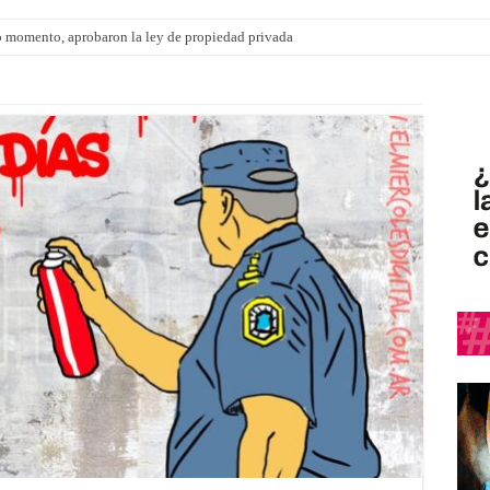
 momento, aprobaron la ley de propiedad privada
ngo 9 de agosto: la agenda ¿A dónde ir? para este finde