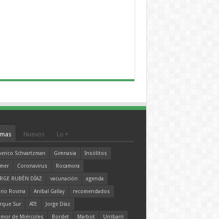
mas
Nuevos
Lo +
erico Schvartzman
Gimnasia
Insólitos
mer
Coronavirus
Rocamora
RGE RUBÉN DÍAZ
vacunación
agenda
rio Rovina
Aníbal Gallay
recomendados
rque Sur
ATE
Jorge Díaz
mor de Miércoles
Bordet
Marbot
Urribarri