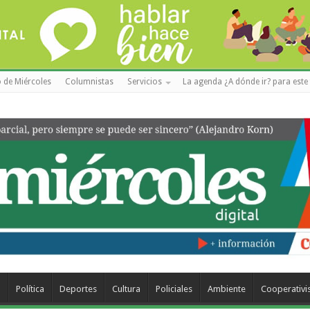
 de Miércoles
Columnistas
Servicios
La agenda ¿A dónde ir? para este 
a
Política
Deportes
Cultura
Policiales
Ambiente
Cooperativ