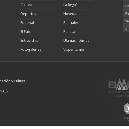
Cultura
La Región
Cl
Deportes
Novedades
Re
VA
Editorial
Policiales
ci
El País
Política
Entrevistas
Ultimas noticias
Fotogalerías
Visperhumor
cación y Cultura
INAES.