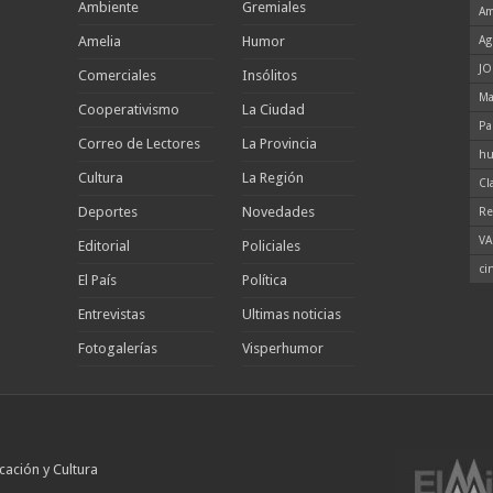
Ambiente
Gremiales
Am
Amelia
Humor
Ag
JO
Comerciales
Insólitos
Ma
Cooperativismo
La Ciudad
Pa
Correo de Lectores
La Provincia
hu
Cultura
La Región
Cl
Deportes
Novedades
Re
VA
Editorial
Policiales
ci
El País
Política
Entrevistas
Ultimas noticias
Fotogalerías
Visperhumor
cación y Cultura