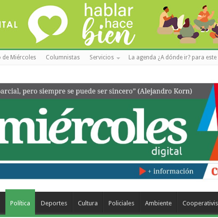
 de Miércoles
Columnistas
Servicios
La agenda ¿A dónde ir? para este 
a
Política
Deportes
Cultura
Policiales
Ambiente
Cooperativi