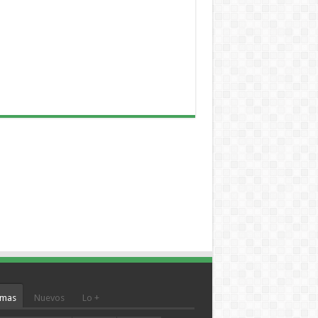
mas
Nuevos
Lo +