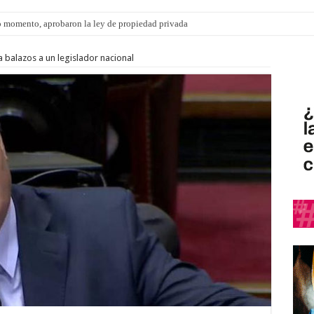
 momento, aprobaron la ley de propiedad privada
ngo 9 de agosto: la agenda ¿A dónde ir? para este finde
 balazos a un legislador nacional