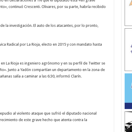
rmó en declaraciones a TN que el diputado está «en grave
», continuó Crescenti. Olivares, por su parte, habría recibido
de la investigación. El auto de los atacantes, por lo pronto,
vica Radical por La Rioja, electo en 2015 y con mandato hasta
R en La Rioja es ingeniero agrónomo y en su perfil de Twitter se
ño». Junto a Yadón compartían un departamento en la zona de
ñanas salía a caminar a las 6:30, informó Clarín.
repudio al violento ataque que sufrió el diputado nacional
arecimiento de este grave hecho que atenta contra la