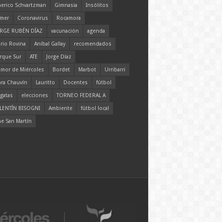
erico Schvartzman
Gimnasia
Insólitos
mer
Coronavirus
Rocamora
RGE RUBÉN DÍAZ
vacunación
agenda
rio Rovina
Aníbal Gallay
recomendados
rque Sur
ATE
Jorge Díaz
mor de Miércoles
Bordet
Marbot
Urribarri
ara Chauvín
Lauritto
Docentes
fútbol
gatas
elecciones
TORNEO FEDERAL A
LENTÍN BISOGNI
Ambiente
fútbol local
ne San Martín