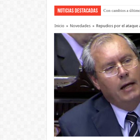
Noticias Destacadas
Con cambios a último
Del viernes 7 al domi
Inicio
»
Novedades
»
Repudios por el ataque a