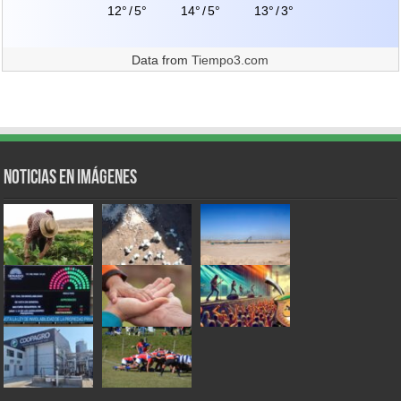
12°
/
5°
14°
/
5°
13°
/
3°
Data from
Tiempo3.com
Noticias en Imágenes