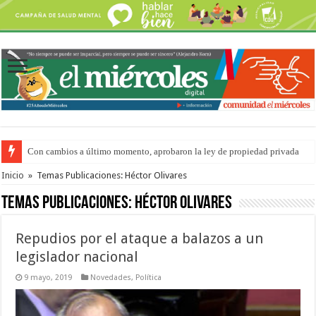
Con cambios a último momento, aprobaron la ley de propiedad privada
Adopción en Entre Ríos: el 35% de los 90 niños, niñas y adolescentes que 
Inicio
»
Temas Publicaciones: Héctor Olivares
Temas Publicaciones:
Héctor Olivares
Repudios por el ataque a balazos a un
legislador nacional
9 mayo, 2019
Novedades
,
Política