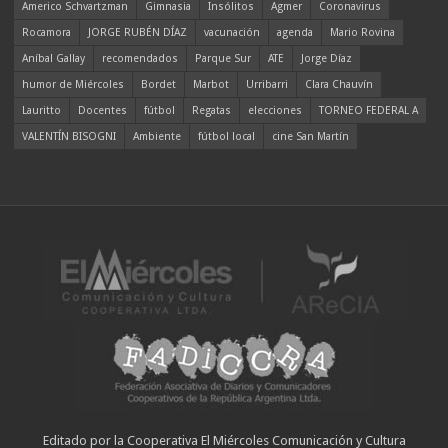
Americo Schvartzman
Gimnasia
Insólitos
Agmer
Coronavirus
Rocamora
JORGE RUBÉN DÍAZ
vacunación
agenda
Mario Rovina
Aníbal Gallay
recomendados
Parque Sur
ATE
Jorge Díaz
humor de Miércoles
Bordet
Marbot
Urribarri
Clara Chauvín
Lauritto
Docentes
fútbol
Regatas
elecciones
TORNEO FEDERAL A
VALENTÍN BISOGNI
Ambiente
fútbol local
cine San Martín
Editado por la Cooperativa El Miércoles Comunicación y Cultura