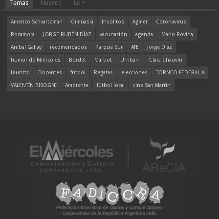
Temas
Nuevos
Lo +
Americo Schvartzman
Gimnasia
Insólitos
Agmer
Coronavirus
Rocamora
JORGE RUBÉN DÍAZ
vacunación
agenda
Mario Rovina
Aníbal Gallay
recomendados
Parque Sur
ATE
Jorge Díaz
humor de Miércoles
Bordet
Marbot
Urribarri
Clara Chauvín
Lauritto
Docentes
fútbol
Regatas
elecciones
TORNEO FEDERAL A
VALENTÍN BISOGNI
Ambiente
fútbol local
cine San Martín