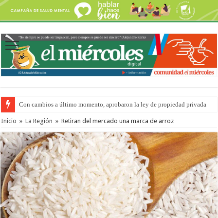
Con cambios a último momento, aprobaron la ley de propiedad privada
Del viernes 7 al domingo 9 de agosto: la agenda ¿A dónde ir? para este find
Inicio
»
La Región
»
Retiran del mercado una marca de arroz