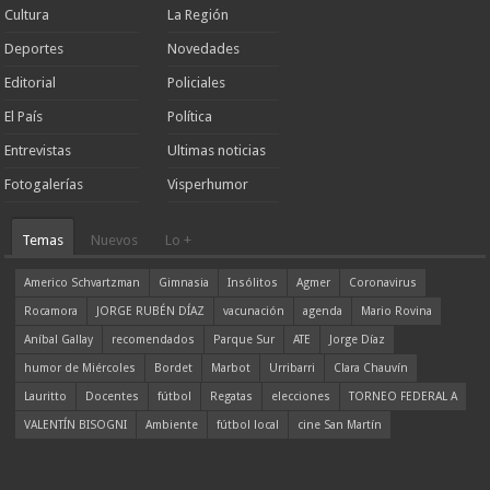
Cultura
La Región
Deportes
Novedades
Editorial
Policiales
El País
Política
Entrevistas
Ultimas noticias
Fotogalerías
Visperhumor
Temas
Nuevos
Lo +
Americo Schvartzman
Gimnasia
Insólitos
Agmer
Coronavirus
Rocamora
JORGE RUBÉN DÍAZ
vacunación
agenda
Mario Rovina
Aníbal Gallay
recomendados
Parque Sur
ATE
Jorge Díaz
humor de Miércoles
Bordet
Marbot
Urribarri
Clara Chauvín
Lauritto
Docentes
fútbol
Regatas
elecciones
TORNEO FEDERAL A
VALENTÍN BISOGNI
Ambiente
fútbol local
cine San Martín