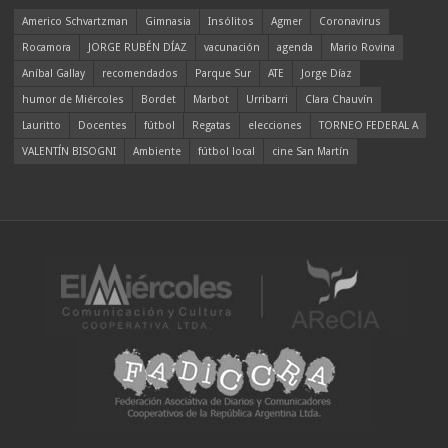
Americo Schvartzman
Gimnasia
Insólitos
Agmer
Coronavirus
Rocamora
JORGE RUBÉN DÍAZ
vacunación
agenda
Mario Rovina
Aníbal Gallay
recomendados
Parque Sur
ATE
Jorge Díaz
humor de Miércoles
Bordet
Marbot
Urribarri
Clara Chauvín
Lauritto
Docentes
fútbol
Regatas
elecciones
TORNEO FEDERAL A
VALENTÍN BISOGNI
Ambiente
fútbol local
cine San Martín