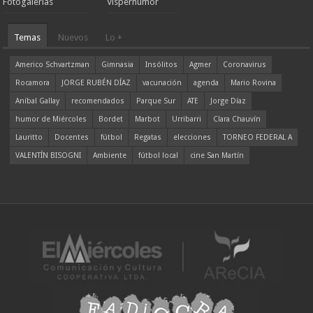
Fotogalerías
Visperhumor
Temas
Nuevos
Lo +
Americo Schvartzman
Gimnasia
Insólitos
Agmer
Coronavirus
Rocamora
JORGE RUBÉN DÍAZ
vacunación
agenda
Mario Rovina
Aníbal Gallay
recomendados
Parque Sur
ATE
Jorge Díaz
humor de Miércoles
Bordet
Marbot
Urribarri
Clara Chauvín
Lauritto
Docentes
fútbol
Regatas
elecciones
TORNEO FEDERAL A
VALENTÍN BISOGNI
Ambiente
fútbol local
cine San Martín