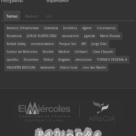
Fotogalerías
Visperhumor
Temas
Nuevos
Lo +
Americo Schvartzman
Gimnasia
Insólitos
Agmer
Coronavirus
Rocamora
JORGE RUBÉN DÍAZ
vacunación
agenda
Mario Rovina
Aníbal Gallay
recomendados
Parque Sur
ATE
Jorge Díaz
humor de Miércoles
Bordet
Marbot
Urribarri
Clara Chauvín
Lauritto
Docentes
fútbol
Regatas
elecciones
TORNEO FEDERAL A
VALENTÍN BISOGNI
Ambiente
fútbol local
cine San Martín