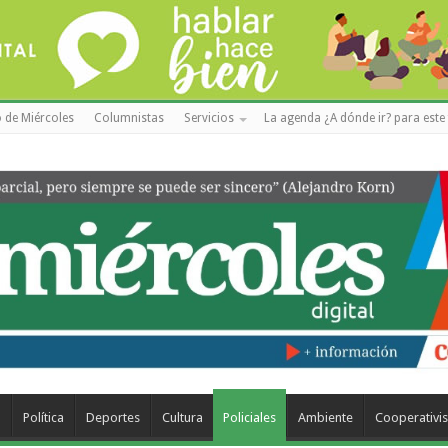
 de Miércoles
Columnistas
Servicios
La agenda ¿A dónde ir? para este 
a
Política
Deportes
Cultura
Policiales
Ambiente
Cooperativi