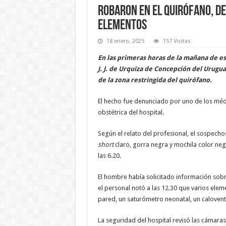
Robaron en el quirófano, d
elementos
18 enero, 2025
157 Visitas
En las primeras horas de la mañana de es
J. J. de Urquiza de Concepción del Urugu
de la zona restringida del quirófano.
El hecho fue denunciado por uno de los médi
obstétrica del hospital.
Según el relato del profesional, el sospecho
short
claro, gorra negra y mochila color negr
las 6.20.
El hombre había solicitado información sobre
el personal notó a las 12.30 que varios ele
pared, un saturómetro neonatal, un calovent
La seguridad del hospital revisó las cámaras