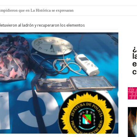
o impidieron que en La Histórica se expresaran
ró que mejoraron el servicio, redujeron el déficit en un 30% y anunció un vademé
etuvieron al ladrón y recuperaron los elementos