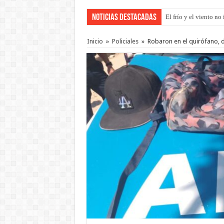
Noticias Destacadas
El frío y el viento n
OSER: Frigerio asegu
Inicio
»
Policiales
»
Robaron en el quirófano, d