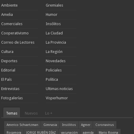
Ambiente
Gremiales
Amelia
Humor
Comerciales
Insólitos
Cooperativismo
La Ciudad
Correo de Lectores
La Provincia
Cultura
La Región
Deportes
Novedades
Editorial
Policiales
El País
Política
Entrevistas
Ultimas noticias
Fotogalerías
Visperhumor
Temas
Nuevos
Lo +
Americo Schvartzman
Gimnasia
Insólitos
Agmer
Coronavirus
Rocamora
JORGE RUBÉN DÍAZ
vacunación
agenda
Mario Rovina