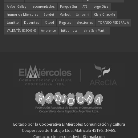
Aníbal Gallay
recomendados
Parque Sur
ATE
Jorge Díaz
humor de Miércoles
Bordet
Marbot
Urribarri
Clara Chauvín
Lauritto
Docentes
fútbol
Regatas
elecciones
TORNEO FEDERAL A
VALENTÍN BISOGNI
Ambiente
fútbol local
cine San Martín
Editado por la Cooperativa El Miércoles Comunicación y Cultura
Cooperativa de Trabajo Ltda. Matrícula 45196. INAES.
Contacto: elmiercolesdigital@gmail.com