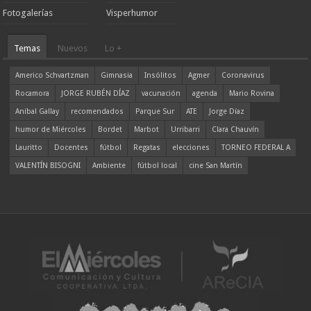
Fotogalerías
Visperhumor
Temas
Nuevos
Lo +
Americo Schvartzman
Gimnasia
Insólitos
Agmer
Coronavirus
Rocamora
JORGE RUBÉN DÍAZ
vacunación
agenda
Mario Rovina
Aníbal Gallay
recomendados
Parque Sur
ATE
Jorge Díaz
humor de Miércoles
Bordet
Marbot
Urribarri
Clara Chauvín
Lauritto
Docentes
fútbol
Regatas
elecciones
TORNEO FEDERAL A
VALENTÍN BISOGNI
Ambiente
fútbol local
cine San Martín