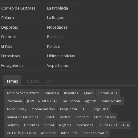
Correo de Lectores
La Provincia
Cultura
La Región
Deportes
Novedades
Editorial
Policiales
El País
Política
Entrevistas
Ultimas noticias
Fotogalerías
Visperhumor
Temas
Nuevos
Lo +
Americo Schvartzman
Gimnasia
Insólitos
Agmer
Coronavirus
Rocamora
JORGE RUBÉN DÍAZ
vacunación
agenda
Mario Rovina
Aníbal Gallay
recomendados
Parque Sur
ATE
Jorge Díaz
humor de Miércoles
Bordet
Marbot
Urribarri
Clara Chauvín
Lauritto
Docentes
fútbol
Regatas
elecciones
TORNEO FEDERAL A
VALENTÍN BISOGNI
Ambiente
fútbol local
cine San Martín