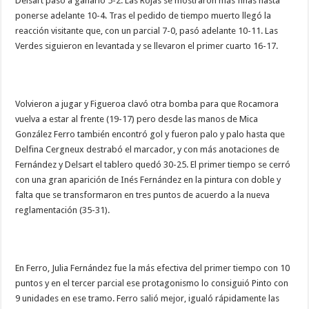
Delsart pasó a ganarlo 5-2. Las Rojas se mostraron más finas hasta
ponerse adelante 10-4. Tras el pedido de tiempo muerto llegó la
reacción visitante que, con un parcial 7-0, pasó adelante 10-11. Las
Verdes siguieron en levantada y se llevaron el primer cuarto 16-17.
Volvieron a jugar y Figueroa clavó otra bomba para que Rocamora
vuelva a estar al frente (19-17) pero desde las manos de Mica
González Ferro también encontró gol y fueron palo y palo hasta que
Delfina Cergneux destrabó el marcador, y con más anotaciones de
Fernández y Delsart el tablero quedó 30-25. El primer tiempo se cerró
con una gran aparición de Inés Fernández en la pintura con doble y
falta que se transformaron en tres puntos de acuerdo a la nueva
reglamentación (35-31).
En Ferro, Julia Fernández fue la más efectiva del primer tiempo con 10
puntos y en el tercer parcial ese protagonismo lo consiguió Pinto con
9 unidades en ese tramo. Ferro salió mejor, igualó rápidamente las