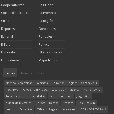
Cooperativismo
La Ciudad
Correo de Lectores
La Provincia
Cultura
La Región
Deportes
Novedades
Editorial
Policiales
El País
Política
Entrevistas
Ultimas noticias
Fotogalerías
Visperhumor
Temas
Nuevos
Lo +
Americo Schvartzman
Gimnasia
Insólitos
Agmer
Coronavirus
Rocamora
JORGE RUBÉN DÍAZ
vacunación
agenda
Mario Rovina
Aníbal Gallay
recomendados
Parque Sur
ATE
Jorge Díaz
humor de Miércoles
Bordet
Marbot
Urribarri
Clara Chauvín
Lauritto
Docentes
fútbol
Regatas
elecciones
TORNEO FEDERAL A