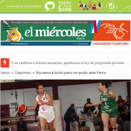
Con cambios a último momento, aprobaron la ley de propiedad privada
Inicio
»
Deportes
»
Rocamora luchó pero no pudo ante Ferro