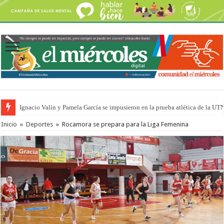
Ignacio Valín y Pamela García se impusieron en la prueba atlética de la UT
Traigo el litoral en mi canción: 100 años de Aníbal Sampayo
Inicio
»
Deportes
»
Rocamora se prepara para la Liga Femenina