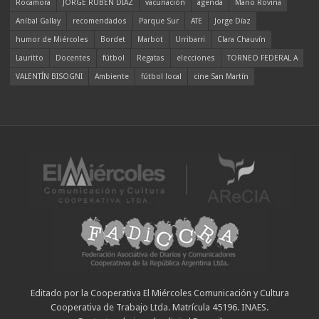
Rocamora
JORGE RUBÉN DÍAZ
vacunación
agenda
Mario Rovina
Aníbal Gallay
recomendados
Parque Sur
ATE
Jorge Díaz
humor de Miércoles
Bordet
Marbot
Urribarri
Clara Chauvín
Lauritto
Docentes
fútbol
Regatas
elecciones
TORNEO FEDERAL A
VALENTÍN BISOGNI
Ambiente
fútbol local
cine San Martín
Editado por la Cooperativa El Miércoles Comunicación y Cultura
Cooperativa de Trabajo Ltda. Matrícula 45196. INAES.