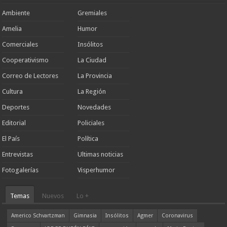
Ambiente
Gremiales
Amelia
Humor
Comerciales
Insólitos
Cooperativismo
La Ciudad
Correo de Lectores
La Provincia
Cultura
La Región
Deportes
Novedades
Editorial
Policiales
El País
Política
Entrevistas
Ultimas noticias
Fotogalerías
Visperhumor
Temas
Nuevos
Lo +
Americo Schvartzman
Gimnasia
Insólitos
Agmer
Coronavirus