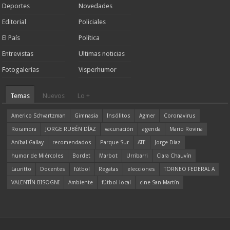
Deportes
Novedades
Editorial
Policiales
El País
Política
Entrevistas
Ultimas noticias
Fotogalerías
Visperhumor
Temas
Nuevos
Lo +
Americo Schvartzman
Gimnasia
Insólitos
Agmer
Coronavirus
Rocamora
JORGE RUBÉN DÍAZ
vacunación
agenda
Mario Rovina
Aníbal Gallay
recomendados
Parque Sur
ATE
Jorge Díaz
humor de Miércoles
Bordet
Marbot
Urribarri
Clara Chauvín
Lauritto
Docentes
fútbol
Regatas
elecciones
TORNEO FEDERAL A
VALENTÍN BISOGNI
Ambiente
fútbol local
cine San Martín