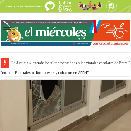
La Justicia suspende los ultraprocesados en las viandas escolares de Entre 
Se presentará la obra “La Runfla de los Macanos”
Inicio
»
Policiales
»
Rompieron y robaron en ARENE