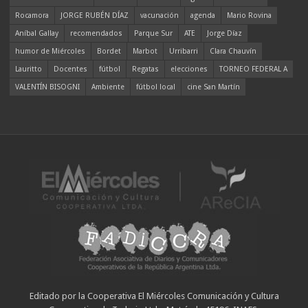
Rocamora
JORGE RUBÉN DÍAZ
vacunación
agenda
Mario Rovina
Aníbal Gallay
recomendados
Parque Sur
ATE
Jorge Díaz
humor de Miércoles
Bordet
Marbot
Urribarri
Clara Chauvín
Lauritto
Docentes
fútbol
Regatas
elecciones
TORNEO FEDERAL A
VALENTÍN BISOGNI
Ambiente
fútbol local
cine San Martín
Editado por la Cooperativa El Miércoles Comunicación y Cultura