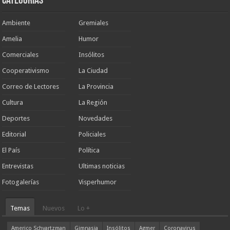
Categorias
Ambiente
Gremiales
Amelia
Humor
Comerciales
Insólitos
Cooperativismo
La Ciudad
Correo de Lectores
La Provincia
Cultura
La Región
Deportes
Novedades
Editorial
Policiales
El País
Política
Entrevistas
Ultimas noticias
Fotogalerías
Visperhumor
Temas
Nuevos
Lo +
Americo Schvartzman
Gimnasia
Insólitos
Agmer
Coronavirus