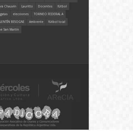
ara Chauvín
Lauritto
Docentes
fútbol
gatas
elecciones
TORNEO FEDERAL A
LENTÍN BISOGNI
Ambiente
fútbol local
ne San Martín