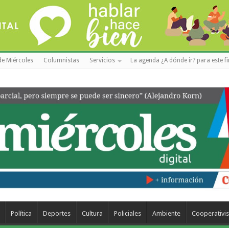
de Miércoles
Columnistas
Servicios
La agenda ¿A dónde ir? para este f
Política
Deportes
Cultura
Policiales
Ambiente
Cooperativi