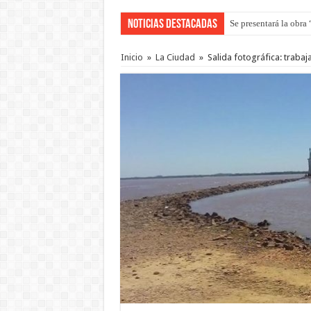
Noticias Destacadas
Se presentará la obra
Preparan otro encuent
Inicio
»
La Ciudad
»
Salida fotográfica: traba