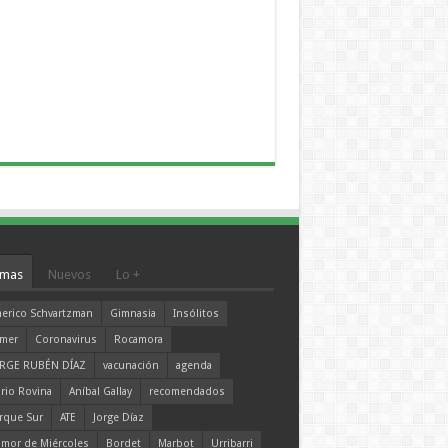
mas
Nuevos
Lo +
erico Schvartzman
Gimnasia
Insólitos
mer
Coronavirus
Rocamora
RGE RUBÉN DÍAZ
vacunación
agenda
rio Rovina
Aníbal Gallay
recomendados
rque Sur
ATE
Jorge Díaz
mor de Miércoles
Bordet
Marbot
Urribarri