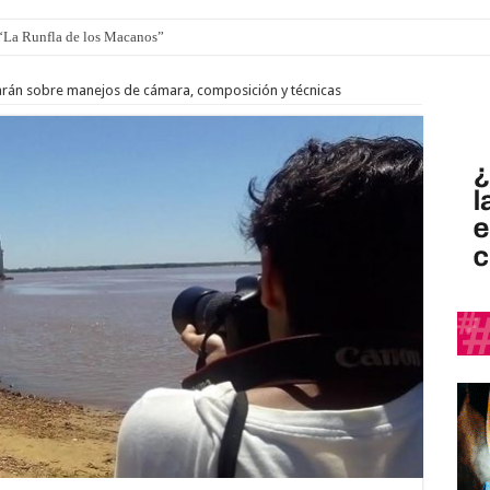
 “La Runfla de los Macanos”
ro de autos clásicos y antiguos
jarán sobre manejos de cámara, composición y técnicas