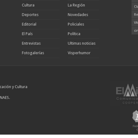
Cultura
La Región
Cl
Deportes
Novedades
Re
VA
Editorial
Policiales
ci
El País
Política
Entrevistas
Ultimas noticias
Fotogalerías
Visperhumor
cación y Cultura
INAES.