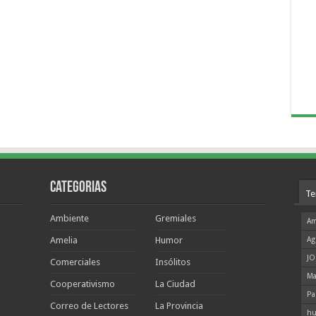
Categorias
Te
Ambiente
Gremiales
Am
Amelia
Humor
Ag
JO
Comerciales
Insólitos
Ma
Cooperativismo
La Ciudad
Pa
Correo de Lectores
La Provincia
hu