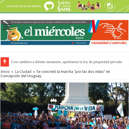
Con cambios a último momento, aprobaron la ley de propiedad privada
Del viernes 7 al domingo 9 de agosto: la agenda ¿A dónde ir? para este find
Inicio
»
La Ciudad
»
Se concretó la marcha "por las dos vidas" en
Concepción del Uruguay