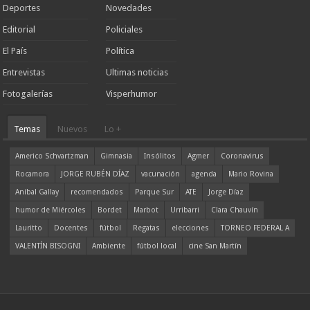
Deportes
Novedades
Editorial
Policiales
El País
Política
Entrevistas
Ultimas noticias
Fotogalerías
Visperhumor
Temas
Nuevos
Lo +
Americo Schvartzman
Gimnasia
Insólitos
Agmer
Coronavirus
Rocamora
JORGE RUBÉN DÍAZ
vacunación
agenda
Mario Rovina
Aníbal Gallay
recomendados
Parque Sur
ATE
Jorge Díaz
humor de Miércoles
Bordet
Marbot
Urribarri
Clara Chauvín
Lauritto
Docentes
fútbol
Regatas
elecciones
TORNEO FEDERAL A
VALENTÍN BISOGNI
Ambiente
fútbol local
cine San Martín