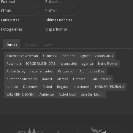
Editorial
Policiales
El País
Política
Entrevistas
Ultimas noticias
Fotogalerías
Visperhumor
Temas
Nuevos
Lo +
Americo Schvartzman
Gimnasia
Insólitos
Agmer
Coronavirus
Rocamora
JORGE RUBÉN DÍAZ
vacunación
agenda
Mario Rovina
Aníbal Gallay
recomendados
Parque Sur
ATE
Jorge Díaz
humor de Miércoles
Bordet
Marbot
Urribarri
Clara Chauvín
Lauritto
Docentes
fútbol
Regatas
elecciones
TORNEO FEDERAL A
VALENTÍN BISOGNI
Ambiente
fútbol local
cine San Martín