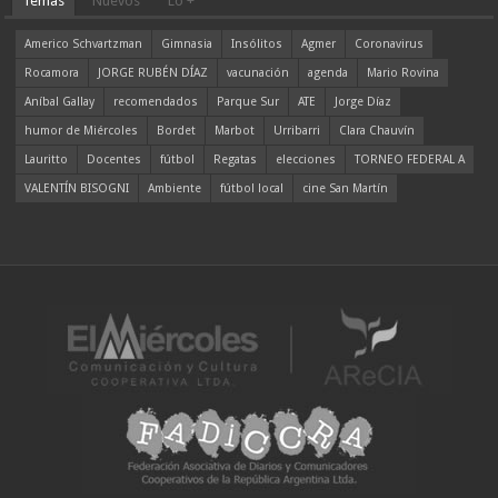
Temas
Nuevos
Lo +
Americo Schvartzman
Gimnasia
Insólitos
Agmer
Coronavirus
Rocamora
JORGE RUBÉN DÍAZ
vacunación
agenda
Mario Rovina
Aníbal Gallay
recomendados
Parque Sur
ATE
Jorge Díaz
humor de Miércoles
Bordet
Marbot
Urribarri
Clara Chauvín
Lauritto
Docentes
fútbol
Regatas
elecciones
TORNEO FEDERAL A
VALENTÍN BISOGNI
Ambiente
fútbol local
cine San Martín