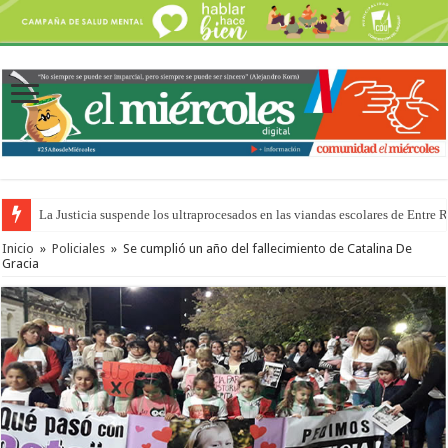
La Justicia suspende los ultraprocesados en las viandas escolares de Entre 
Se presentará la obra “La Runfla de los Macanos”
Inicio
»
Policiales
»
Se cumplió un año del fallecimiento de Catalina De
Gracia