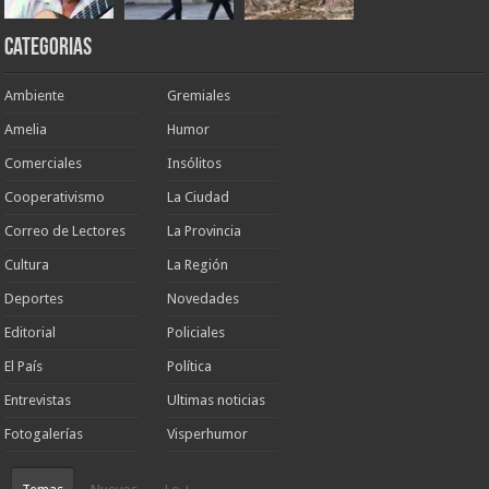
Categorias
Ambiente
Gremiales
Amelia
Humor
Comerciales
Insólitos
Cooperativismo
La Ciudad
Correo de Lectores
La Provincia
Cultura
La Región
Deportes
Novedades
Editorial
Policiales
El País
Política
Entrevistas
Ultimas noticias
Fotogalerías
Visperhumor