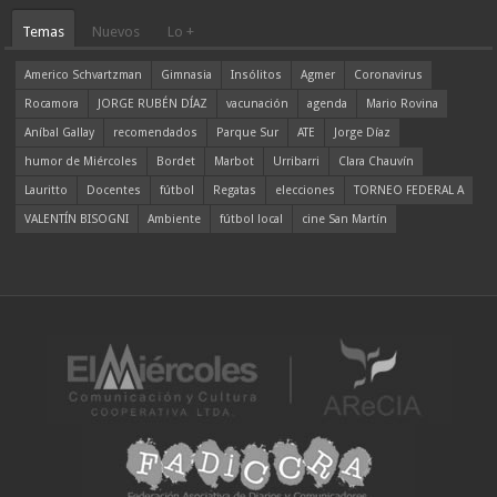
Temas
Nuevos
Lo +
Americo Schvartzman
Gimnasia
Insólitos
Agmer
Coronavirus
Rocamora
JORGE RUBÉN DÍAZ
vacunación
agenda
Mario Rovina
Aníbal Gallay
recomendados
Parque Sur
ATE
Jorge Díaz
humor de Miércoles
Bordet
Marbot
Urribarri
Clara Chauvín
Lauritto
Docentes
fútbol
Regatas
elecciones
TORNEO FEDERAL A
VALENTÍN BISOGNI
Ambiente
fútbol local
cine San Martín