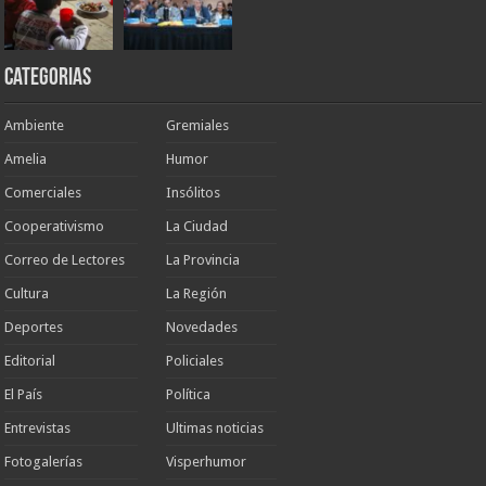
Categorias
Ambiente
Gremiales
Amelia
Humor
Comerciales
Insólitos
Cooperativismo
La Ciudad
Correo de Lectores
La Provincia
Cultura
La Región
Deportes
Novedades
Editorial
Policiales
El País
Política
Entrevistas
Ultimas noticias
Fotogalerías
Visperhumor