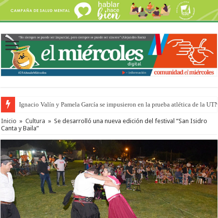
Ignacio Valín y Pamela García se impusieron en la prueba atlética de la UT
Traigo el litoral en mi canción: 100 años de Aníbal Sampayo
Inicio
»
Cultura
»
Se desarrolló una nueva edición del festival “San Isidro
Canta y Baila”