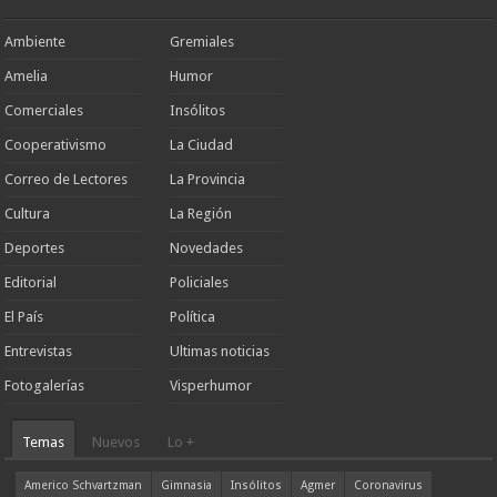
Ambiente
Gremiales
Amelia
Humor
Comerciales
Insólitos
Cooperativismo
La Ciudad
Correo de Lectores
La Provincia
Cultura
La Región
Deportes
Novedades
Editorial
Policiales
El País
Política
Entrevistas
Ultimas noticias
Fotogalerías
Visperhumor
Temas
Nuevos
Lo +
Americo Schvartzman
Gimnasia
Insólitos
Agmer
Coronavirus