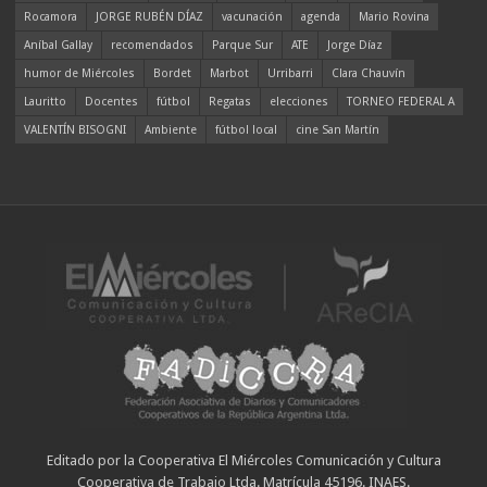
Rocamora
JORGE RUBÉN DÍAZ
vacunación
agenda
Mario Rovina
Aníbal Gallay
recomendados
Parque Sur
ATE
Jorge Díaz
humor de Miércoles
Bordet
Marbot
Urribarri
Clara Chauvín
Lauritto
Docentes
fútbol
Regatas
elecciones
TORNEO FEDERAL A
VALENTÍN BISOGNI
Ambiente
fútbol local
cine San Martín
Editado por la Cooperativa El Miércoles Comunicación y Cultura
Cooperativa de Trabajo Ltda. Matrícula 45196. INAES.