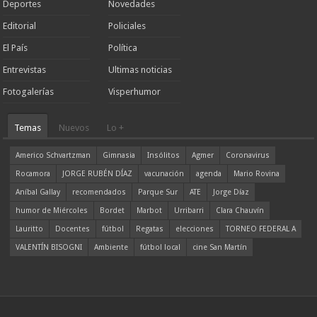
Deportes
Novedades
Editorial
Policiales
El País
Política
Entrevistas
Ultimas noticias
Fotogalerías
Visperhumor
Temas
Nuevos
Lo +
Americo Schvartzman
Gimnasia
Insólitos
Agmer
Coronavirus
Rocamora
JORGE RUBÉN DÍAZ
vacunación
agenda
Mario Rovina
Aníbal Gallay
recomendados
Parque Sur
ATE
Jorge Díaz
humor de Miércoles
Bordet
Marbot
Urribarri
Clara Chauvín
Lauritto
Docentes
fútbol
Regatas
elecciones
TORNEO FEDERAL A
VALENTÍN BISOGNI
Ambiente
fútbol local
cine San Martín