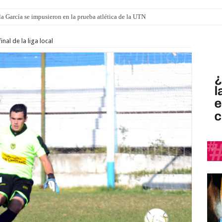
a García se impusieron en la prueba atlética de la UTN
mi canción: 100 años de Aníbal Sampayo
nal de la liga local