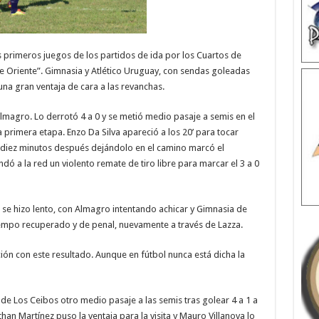
s primeros juegos de los partidos de ida por los Cuartos de
e Oriente”. Gimnasia y Atlético Uruguay, con sendas goleadas
a gran ventaja de cara a las revanchas.
lmagro. Lo derrotó 4 a 0 y se metió medio pasaje a semis en el
la primera etapa. Enzo Da Silva apareció a los 20’ para tocar
diez minutos después dejándolo en el camino marcó el
dó a la red un violento remate de tiro libre para marcar el 3 a 0
 se hizo lento, con Almagro intentando achicar y Gimnasia de
 tiempo recuperado y de penal, nuevamente a través de Lazza.
ión con este resultado. Aunque en fútbol nunca está dicha la
 de Los Ceibos otro medio pasaje a las semis tras golear 4 a 1 a
an Martínez puso la ventaja para la visita y Mauro Villanova lo