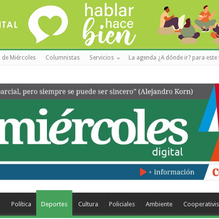
 de Miércoles
Columnistas
Servicios
La agenda ¿A dónde ir? para este 
a
Política
Deportes
Cultura
Policiales
Ambiente
Cooperativi