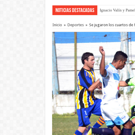
Noticias Destacadas
Ignacio Valín y Pamel
Traigo el litoral en 
Inicio
»
Deportes
»
Se jugaron los cuartos de fi