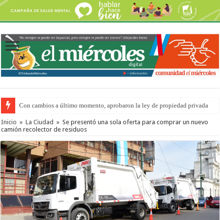
Con cambios a último momento, aprobaron la ley de propiedad privada
Del viernes 7 al domingo 9 de agosto: la agenda ¿A dónde ir? para este find
Inicio
»
La Ciudad
»
Se presentó una sola oferta para comprar un nuevo
camión recolector de residuos