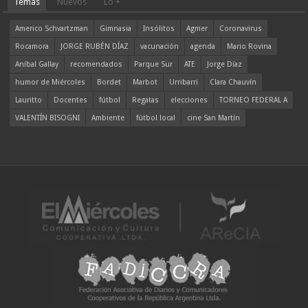
Temas
Nuevos
Lo +
Americo Schvartzman
Gimnasia
Insólitos
Agmer
Coronavirus
Rocamora
JORGE RUBÉN DÍAZ
vacunación
agenda
Mario Rovina
Aníbal Gallay
recomendados
Parque Sur
ATE
Jorge Díaz
humor de Miércoles
Bordet
Marbot
Urribarri
Clara Chauvín
Lauritto
Docentes
fútbol
Regatas
elecciones
TORNEO FEDERAL A
VALENTÍN BISOGNI
Ambiente
fútbol local
cine San Martín