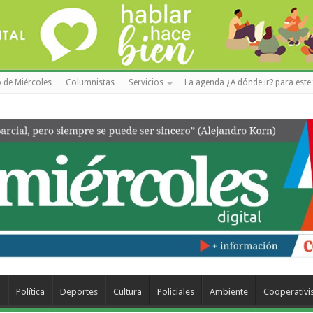
 de Miércoles
Columnistas
Servicios
La agenda ¿A dónde ir? para este 
a
Política
Deportes
Cultura
Policiales
Ambiente
Cooperativ