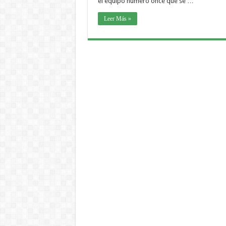
el equipo número once que se …
Leer Más »