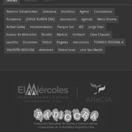
Temas
Nuevos
Lo +
Americo Schvartzman
Gimnasia
Insólitos
Agmer
Coronavirus
Rocamora
JORGE RUBÉN DÍAZ
vacunación
agenda
Mario Rovina
Aníbal Gallay
recomendados
Parque Sur
ATE
Jorge Díaz
humor de Miércoles
Bordet
Marbot
Urribarri
Clara Chauvín
Lauritto
Docentes
fútbol
Regatas
elecciones
TORNEO FEDERAL A
VALENTÍN BISOGNI
Ambiente
fútbol local
cine San Martín