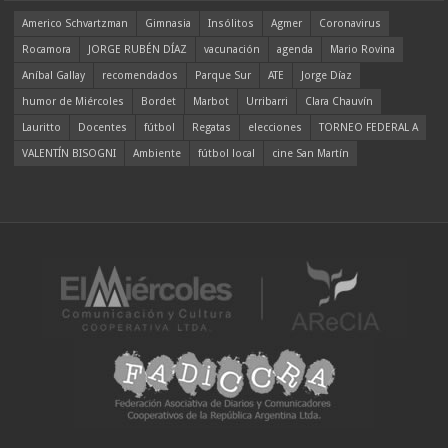
Americo Schvartzman
Gimnasia
Insólitos
Agmer
Coronavirus
Rocamora
JORGE RUBÉN DÍAZ
vacunación
agenda
Mario Rovina
Aníbal Gallay
recomendados
Parque Sur
ATE
Jorge Díaz
humor de Miércoles
Bordet
Marbot
Urribarri
Clara Chauvín
Lauritto
Docentes
fútbol
Regatas
elecciones
TORNEO FEDERAL A
VALENTÍN BISOGNI
Ambiente
fútbol local
cine San Martín