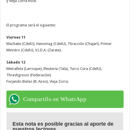
y Vieja Zorra Rock.
El programa será el siguiente:
Viernes 11
Machake (CdelU), Hanomag (CdelU), Thracción (Chajarí), Primer
Ministro (CdelU), V.I.D.A. (Zarate).
Sábado 12
Metralleta (Larroque), Eleuteria (Tala), Turco Cura (CdelU),
Thrashgresor (Federación)
Forjando Bielas (B. Aires), Vieja Zorra.
Compartilo en WhatsApp
Esta nota es posible gracias al aporte de
nuestros lectores