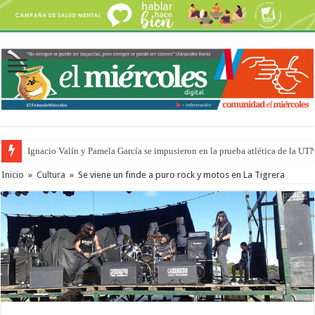
Ignacio Valín y Pamela García se impusieron en la prueba atlética de la UT
Traigo el litoral en mi canción: 100 años de Aníbal Sampayo
Inicio
»
Cultura
»
Se viene un finde a puro rock y motos en La Tigrera