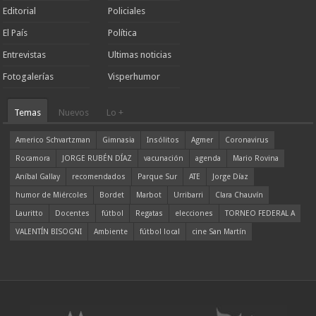
Editorial
Policiales
El País
Política
Entrevistas
Ultimas noticias
Fotogalerías
Visperhumor
Temas
Nuevos
Lo +
Americo Schvartzman
Gimnasia
Insólitos
Agmer
Coronavirus
Rocamora
JORGE RUBÉN DÍAZ
vacunación
agenda
Mario Rovina
Aníbal Gallay
recomendados
Parque Sur
ATE
Jorge Díaz
humor de Miércoles
Bordet
Marbot
Urribarri
Clara Chauvín
Lauritto
Docentes
fútbol
Regatas
elecciones
TORNEO FEDERAL A
VALENTÍN BISOGNI
Ambiente
fútbol local
cine San Martín