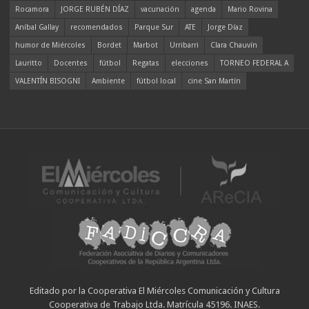
Rocamora
JORGE RUBÉN DÍAZ
vacunación
agenda
Mario Rovina
Aníbal Gallay
recomendados
Parque Sur
ATE
Jorge Díaz
humor de Miércoles
Bordet
Marbot
Urribarri
Clara Chauvín
Lauritto
Docentes
fútbol
Regatas
elecciones
TORNEO FEDERAL A
VALENTÍN BISOGNI
Ambiente
fútbol local
cine San Martín
Editado por la Cooperativa El Miércoles Comunicación y Cultura
Cooperativa de Trabajo Ltda. Matrícula 45196. INAES.