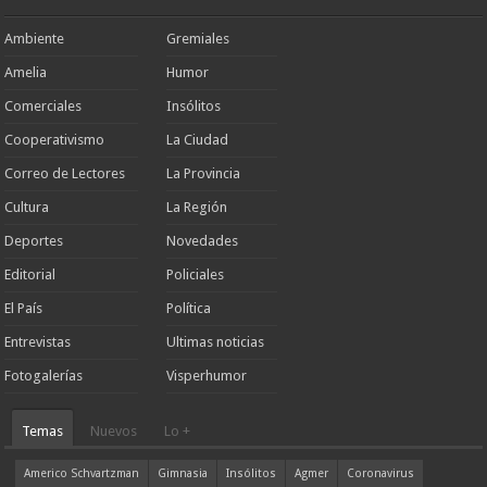
Ambiente
Gremiales
Amelia
Humor
Comerciales
Insólitos
Cooperativismo
La Ciudad
Correo de Lectores
La Provincia
Cultura
La Región
Deportes
Novedades
Editorial
Policiales
El País
Política
Entrevistas
Ultimas noticias
Fotogalerías
Visperhumor
Temas
Nuevos
Lo +
Americo Schvartzman
Gimnasia
Insólitos
Agmer
Coronavirus