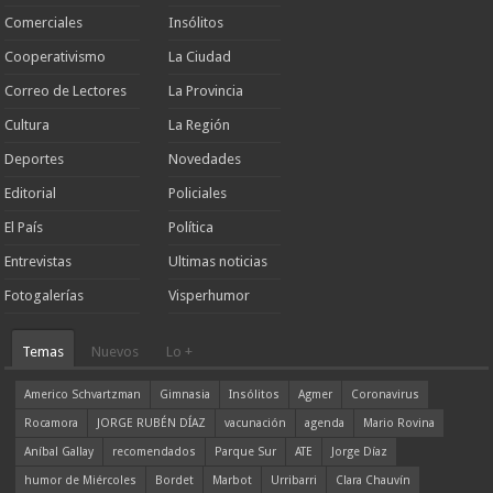
Comerciales
Insólitos
Cooperativismo
La Ciudad
Correo de Lectores
La Provincia
Cultura
La Región
Deportes
Novedades
Editorial
Policiales
El País
Política
Entrevistas
Ultimas noticias
Fotogalerías
Visperhumor
Temas
Nuevos
Lo +
Americo Schvartzman
Gimnasia
Insólitos
Agmer
Coronavirus
Rocamora
JORGE RUBÉN DÍAZ
vacunación
agenda
Mario Rovina
Aníbal Gallay
recomendados
Parque Sur
ATE
Jorge Díaz
humor de Miércoles
Bordet
Marbot
Urribarri
Clara Chauvín