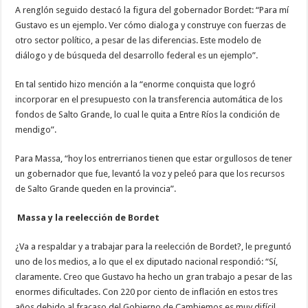
A renglón seguido destacó la figura del gobernador Bordet: “Para mí
Gustavo es un ejemplo. Ver cómo dialoga y construye con fuerzas de
otro sector político, a pesar de las diferencias. Este modelo de
diálogo y de búsqueda del desarrollo federal es un ejemplo”.
En tal sentido hizo mención a la “enorme conquista que logró
incorporar en el presupuesto con la transferencia automática de los
fondos de Salto Grande, lo cual le quita a Entre Ríos la condición de
mendigo”.
Para Massa, “hoy los entrerrianos tienen que estar orgullosos de tener
un gobernador que fue, levantó la voz y peleó para que los recursos
de Salto Grande queden en la provincia”.
Massa y la reelección de Bordet
¿Va a respaldar y a trabajar para la reelección de Bordet?, le preguntó
uno de los medios, a lo que el ex diputado nacional respondió: “Sí,
claramente. Creo que Gustavo ha hecho un gran trabajo a pesar de las
enormes dificultades. Con 220 por ciento de inflación en estos tres
años debido al fracaso del Gobierno de Cambiemos es muy difícil