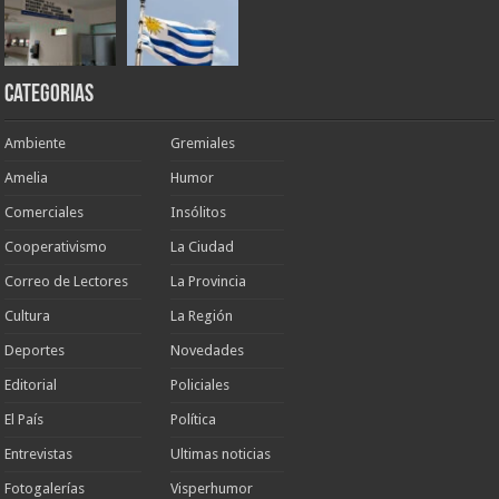
Categorias
Ambiente
Gremiales
Amelia
Humor
Comerciales
Insólitos
Cooperativismo
La Ciudad
Correo de Lectores
La Provincia
Cultura
La Región
Deportes
Novedades
Editorial
Policiales
El País
Política
Entrevistas
Ultimas noticias
Fotogalerías
Visperhumor