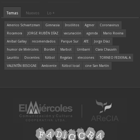
Temas
Nuevos
Lo +
Americo Schvartzman
Gimnasia
Insólitos
Agmer
Coronavirus
Rocamora
JORGE RUBÉN DÍAZ
vacunación
agenda
Mario Rovina
Aníbal Gallay
recomendados
Parque Sur
ATE
Jorge Díaz
humor de Miércoles
Bordet
Marbot
Urribarri
Clara Chauvín
Lauritto
Docentes
fútbol
Regatas
elecciones
TORNEO FEDERAL A
VALENTÍN BISOGNI
Ambiente
fútbol local
cine San Martín