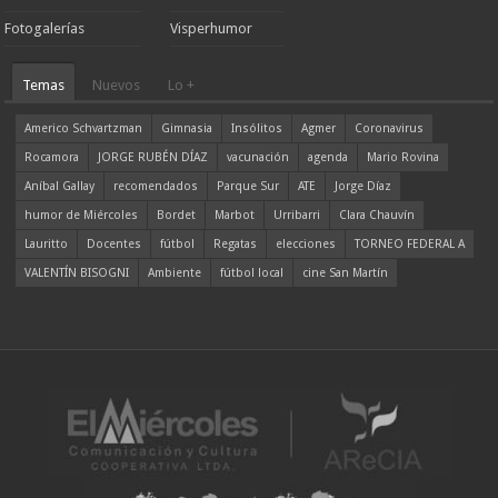
Fotogalerías
Visperhumor
Temas
Nuevos
Lo +
Americo Schvartzman
Gimnasia
Insólitos
Agmer
Coronavirus
Rocamora
JORGE RUBÉN DÍAZ
vacunación
agenda
Mario Rovina
Aníbal Gallay
recomendados
Parque Sur
ATE
Jorge Díaz
humor de Miércoles
Bordet
Marbot
Urribarri
Clara Chauvín
Lauritto
Docentes
fútbol
Regatas
elecciones
TORNEO FEDERAL A
VALENTÍN BISOGNI
Ambiente
fútbol local
cine San Martín