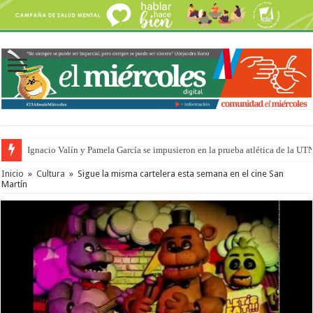
Ignacio Valín y Pamela García se impusieron en la prueba atlética de la UT
Traigo el litoral en mi canción: 100 años de Aníbal Sampayo
Inicio
»
Cultura
»
Sigue la misma cartelera esta semana en el cine San
Martín