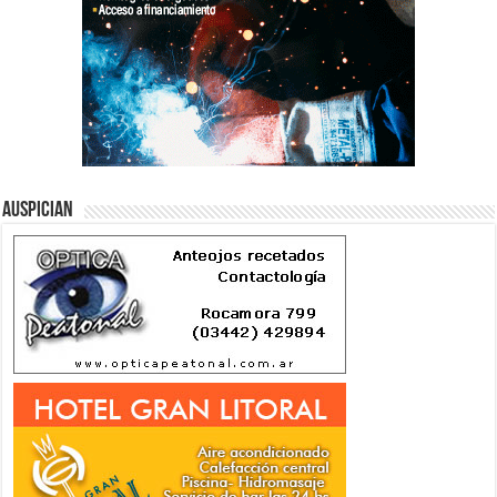
Auspician