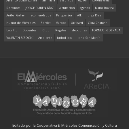
Americo Schvartzman
Gimnasia
Insólitos
Agmer
Coronavirus
Rocamora
JORGE RUBÉN DÍAZ
vacunación
agenda
Mario Rovina
Aníbal Gallay
recomendados
Parque Sur
ATE
Jorge Díaz
humor de Miércoles
Bordet
Marbot
Urribarri
Clara Chauvín
Lauritto
Docentes
fútbol
Regatas
elecciones
TORNEO FEDERAL A
VALENTÍN BISOGNI
Ambiente
fútbol local
cine San Martín
Editado por la Cooperativa El Miércoles Comunicación y Cultura