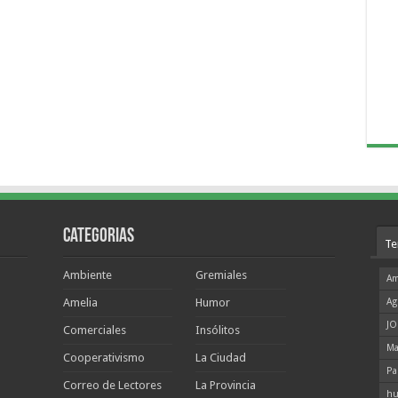
Categorias
Te
Ambiente
Gremiales
Am
Amelia
Humor
Ag
JO
Comerciales
Insólitos
Ma
Cooperativismo
La Ciudad
Pa
Correo de Lectores
La Provincia
hu