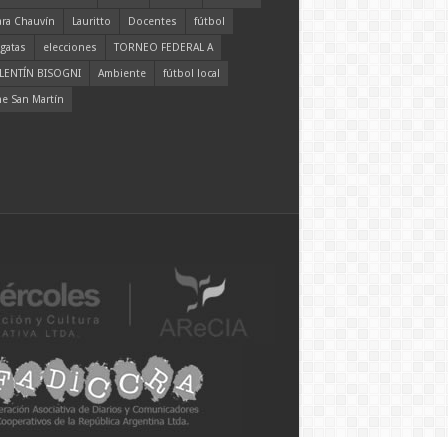
ara Chauvín
Lauritto
Docentes
fútbol
gatas
elecciones
TORNEO FEDERAL A
LENTÍN BISOGNI
Ambiente
fútbol local
ne San Martín