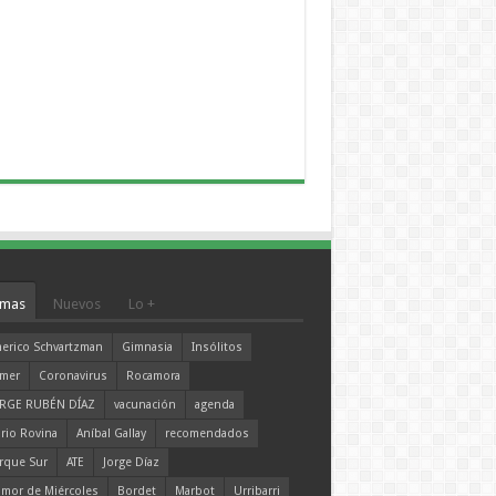
mas
Nuevos
Lo +
erico Schvartzman
Gimnasia
Insólitos
mer
Coronavirus
Rocamora
RGE RUBÉN DÍAZ
vacunación
agenda
rio Rovina
Aníbal Gallay
recomendados
rque Sur
ATE
Jorge Díaz
mor de Miércoles
Bordet
Marbot
Urribarri