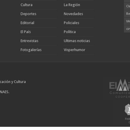
Cultura
La Región
Cl
Deportes
Novedades
Re
VA
Editorial
Policiales
ci
El País
Política
Entrevistas
Ultimas noticias
Fotogalerías
Visperhumor
cación y Cultura
INAES.