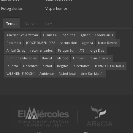
Fotogalerías
Visperhumor
Temas
Nuevos
Lo +
Americo Schvartzman
Gimnasia
Insólitos
Agmer
Coronavirus
Rocamora
JORGE RUBÉN DÍAZ
vacunación
agenda
Mario Rovina
Aníbal Gallay
recomendados
Parque Sur
ATE
Jorge Díaz
humor de Miércoles
Bordet
Marbot
Urribarri
Clara Chauvín
Lauritto
Docentes
fútbol
Regatas
elecciones
TORNEO FEDERAL A
VALENTÍN BISOGNI
Ambiente
fútbol local
cine San Martín