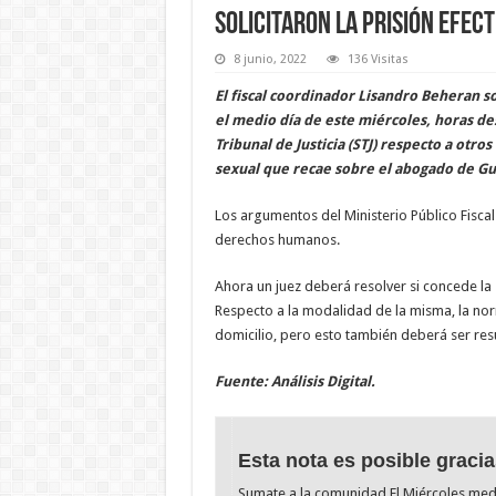
Solicitaron la prisión efect
8 junio, 2022
136 Visitas
El fiscal coordinador Lisandro Beheran so
el medio día de este miércoles, horas de
Tribunal de Justicia (STJ) respecto a ot
sexual que recae sobre el abogado de G
Los argumentos del Ministerio Público Fiscal
derechos humanos.
Ahora un juez deberá resolver si concede la s
Respecto a la modalidad de la misma, la nor
domicilio, pero esto también deberá ser resu
Fuente: Análisis Digital.
Esta nota es posible gracia
Sumate a la comunidad El Miércoles me