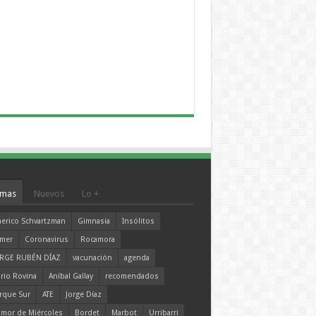
mas
Nuevos
Lo +
erico Schvartzman
Gimnasia
Insólitos
mer
Coronavirus
Rocamora
RGE RUBÉN DÍAZ
vacunación
agenda
rio Rovina
Aníbal Gallay
recomendados
rque Sur
ATE
Jorge Díaz
mor de Miércoles
Bordet
Marbot
Urribarri