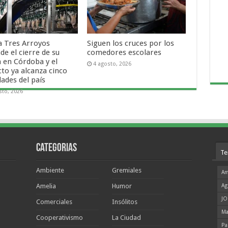
a Tres Arroyos
Siguen los cruces por los
de el cierre de su
comedores escolares
a en Córdoba y el
4 agosto, 2026
cto ya alcanza cinco
dades del país
sto, 2026
Categorias
Te
Ambiente
Gremiales
Am
Amelia
Humor
Ag
JO
Comerciales
Insólitos
Ma
Cooperativismo
La Ciudad
Pa