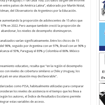
00) y Paraguay (11 de cada 100). Los datos surgen del informe
n entre países de América Latina”, elaborado por Martín Nistal,
r Volman, del Observatorio de Argentinos por la Educación.
ne aumentando la proporción de adolescentes de 15 años que
al 97% en 2022. Pero aunque también creció la proporción de
 ni abandonar, los niveles de desempeño disminuyeron.
 analizados varían significativamente. Entre los chicos de 15
a del 98%, seguido por Argentina con un 97%, Brasil con un 96% y
lcanza el 93%, Paraguay el 89% y Colombia el 86%. México
aneamiento educativo, resalta que “en la región el desempeño
uso con niveles de cobertura similares a Chile y Uruguay, los
al país en una situación muy desfavorable”.
darizadas como PISA, habitualmente utilizadas para comparar
sideran los niveles de asistencia ni el tiempo que les lleva a
egún los autores, el Índice de Resultados Escolares permite
tegrar estas variables de acceso.