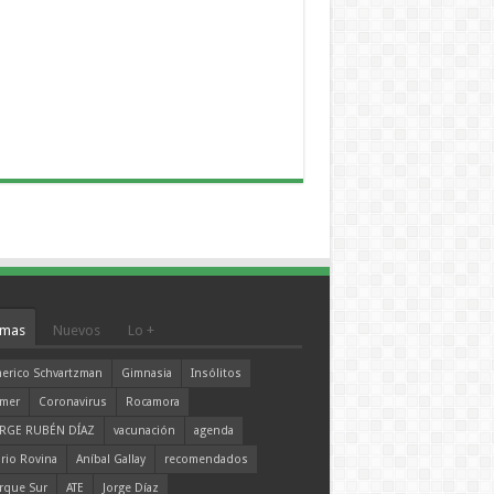
mas
Nuevos
Lo +
erico Schvartzman
Gimnasia
Insólitos
mer
Coronavirus
Rocamora
RGE RUBÉN DÍAZ
vacunación
agenda
rio Rovina
Aníbal Gallay
recomendados
rque Sur
ATE
Jorge Díaz