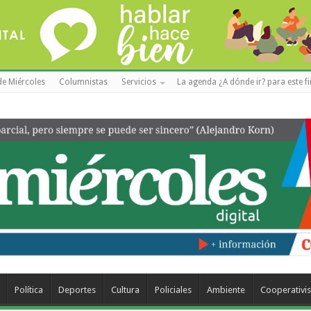
de Miércoles
Columnistas
Servicios
La agenda ¿A dónde ir? para este f
Política
Deportes
Cultura
Policiales
Ambiente
Cooperativi