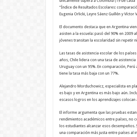
únicamente supera a Colombia (19 de cada 1
“Índice de Resultados Escolares: comparació
Eugenia Orlicki, Leyre Sáenz Guillén y Vícto
El documento destaca que en Argentina vie
asisten a la escuela: pasó del 90% en 2009 
jóvenes transitan la escolaridad sin repetir
Las tasas de asistencia escolar de los países
años, Chile lidera con una tasa de asistenci
Uruguay con un 95%. En comparación, Perú a
tiene la tasa más baja con un 77%.
Alejandro Morduchowicz, especialista en pl
es bajo y en Argentina es más bajo aún. Incl
escasos logros en los aprendizajes colocan 
El informe argumenta que las pruebas estan
rendimientos académicos entre países, no con
los estudiantes alcanzar esos desempeños. S
una comparación más justa entre países al in