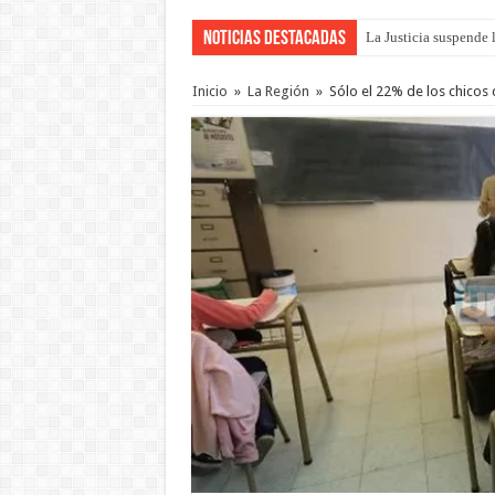
Noticias Destacadas
La Justicia suspende 
Se presentará la obra
Inicio
»
La Región
»
Sólo el 22% de los chicos