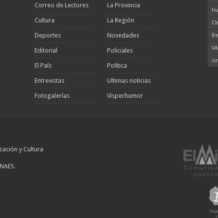
Correo de Lectores
La Provincia
hu
Cultura
La Región
Cl
Deportes
Novedades
Re
VA
Editorial
Policiales
ci
El País
Política
Entrevistas
Ultimas noticias
Fotogalerías
Visperhumor
cación y Cultura
INAES.