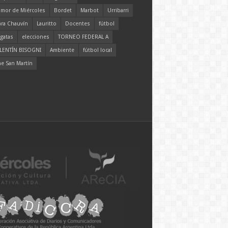
mor de Miércoles
Bordet
Marbot
Urribarri
ara Chauvín
Lauritto
Docentes
fútbol
gatas
elecciones
TORNEO FEDERAL A
LENTÍN BISOGNI
Ambiente
fútbol local
ne San Martín