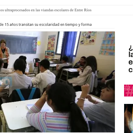
los ultraprocesados en las viandas escolares de Entre Ríos
 “La Runfla de los Macanos”
 de 15 años transitan su escolaridad en tiempo y forma