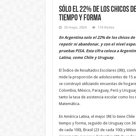
Sólo el 22% de los chicos d
tiempo y forma
30 mayo, 2024
116 Visitas
En Argentina solo el 22% de los chicos de
repetir ni abandonar, y con el nivel es
pruebas PISA. Esta cifra coloca a Argenti
Latina, como Chile y Uruguay.
El Índice de Resultados Escolares (IRE), con
mide la proporción de adolescentes de 15 añ
se construyó utilizando encuestas de hogares
Colombia, México, Paraguay, Perú y Uruguay)
tanto la tasa de asistencia escolar como lo
Matemática.
En América Latina, el mejor IRE lo tiene Chil
tiempo y forma, seguido de Uruguay con 36 
de cada 100), Brasil (23 de cada 100) y Méxi