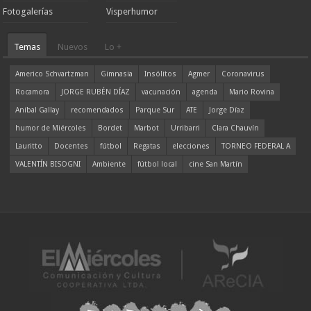
Fotogalerías
Visperhumor
Temas
Nuevos
Lo +
Americo Schvartzman
Gimnasia
Insólitos
Agmer
Coronavirus
Rocamora
JORGE RUBÉN DÍAZ
vacunación
agenda
Mario Rovina
Aníbal Gallay
recomendados
Parque Sur
ATE
Jorge Díaz
humor de Miércoles
Bordet
Marbot
Urribarri
Clara Chauvín
Lauritto
Docentes
fútbol
Regatas
elecciones
TORNEO FEDERAL A
VALENTÍN BISOGNI
Ambiente
fútbol local
cine San Martín