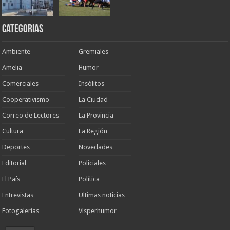
Categorias
Ambiente
Gremiales
Amelia
Humor
Comerciales
Insólitos
Cooperativismo
La Ciudad
Correo de Lectores
La Provincia
Cultura
La Región
Deportes
Novedades
Editorial
Policiales
El País
Política
Entrevistas
Ultimas noticias
Fotogalerías
Visperhumor