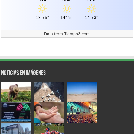
Sáb
Dom
Lun
12°
/
5°
14°
/
5°
14°
/
3°
Data from
Tiempo3.com
Noticias en Imágenes