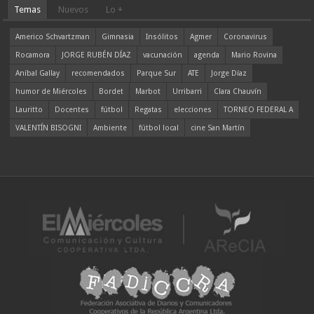
Temas
Nuevos
Lo +
Americo Schvartzman
Gimnasia
Insólitos
Agmer
Coronavirus
Rocamora
JORGE RUBÉN DÍAZ
vacunación
agenda
Mario Rovina
Aníbal Gallay
recomendados
Parque Sur
ATE
Jorge Díaz
humor de Miércoles
Bordet
Marbot
Urribarri
Clara Chauvín
Lauritto
Docentes
fútbol
Regatas
elecciones
TORNEO FEDERAL A
VALENTÍN BISOGNI
Ambiente
fútbol local
cine San Martín