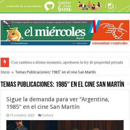
Con cambios a último momento, aprobaron la ley de propiedad privada
Adopción en Entre Ríos: el 35% de los 90 niños, niñas y adolescentes que 
Inicio
»
Temas Publicaciones: 1985″ en el cine San Martín
Temas Publicaciones:
1985″ en el cine San Martín
Sigue la demanda para ver "Argentina,
1985" en el cine San Martín
13 octubre, 2022
Cultura