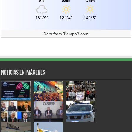
Vie
Sáb
Dom
18°
/
9°
12°
/
4°
14°
/
5°
Data from
Tiempo3.com
Noticias en Imágenes