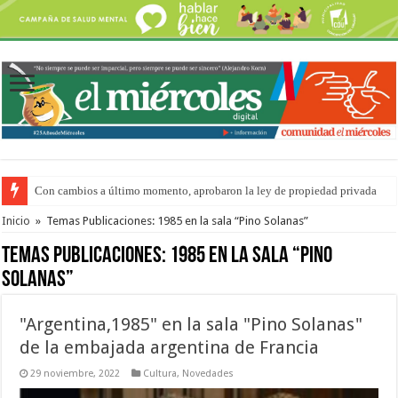
Con cambios a último momento, aprobaron la ley de propiedad privada
Del viernes 7 al domingo 9 de agosto: la agenda ¿A dónde ir? para este find
Inicio
»
Temas Publicaciones: 1985 en la sala “Pino Solanas”
Temas Publicaciones:
1985 en la sala “Pino
Solanas”
"Argentina,1985" en la sala "Pino Solanas"
de la embajada argentina de Francia
29 noviembre, 2022
Cultura
,
Novedades