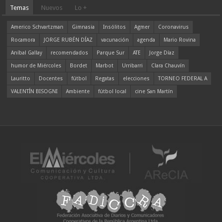
Temas
Nuevos
Lo +
Americo Schvartzman
Gimnasia
Insólitos
Agmer
Coronavirus
Rocamora
JORGE RUBÉN DÍAZ
vacunación
agenda
Mario Rovina
Aníbal Gallay
recomendados
Parque Sur
ATE
Jorge Díaz
humor de Miércoles
Bordet
Marbot
Urribarri
Clara Chauvín
Lauritto
Docentes
fútbol
Regatas
elecciones
TORNEO FEDERAL A
VALENTÍN BISOGNI
Ambiente
fútbol local
cine San Martín