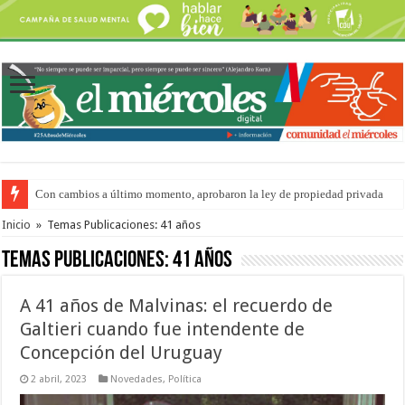
Con cambios a último momento, aprobaron la ley de propiedad privada
Adopción en Entre Ríos: el 35% de los 90 niños, niñas y adolescentes que 
Inicio
»
Temas Publicaciones: 41 años
Temas Publicaciones:
41 años
A 41 años de Malvinas: el recuerdo de
Galtieri cuando fue intendente de
Concepción del Uruguay
2 abril, 2023
Novedades
,
Política