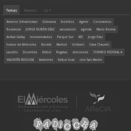
Temas
Nuevos
Lo +
Americo Schvartzman
Gimnasia
Insólitos
Agmer
Coronavirus
Rocamora
JORGE RUBÉN DÍAZ
vacunación
agenda
Mario Rovina
Aníbal Gallay
recomendados
Parque Sur
ATE
Jorge Díaz
humor de Miércoles
Bordet
Marbot
Urribarri
Clara Chauvín
Lauritto
Docentes
fútbol
Regatas
elecciones
TORNEO FEDERAL A
VALENTÍN BISOGNI
Ambiente
fútbol local
cine San Martín