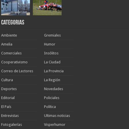
Categorias
Ambiente
Gremiales
Amelia
Humor
Comerciales
Insólitos
Cooperativismo
La Ciudad
Correo de Lectores
La Provincia
Cultura
La Región
Deportes
Novedades
Editorial
Policiales
El País
Política
Entrevistas
Ultimas noticias
Fotogalerías
Visperhumor