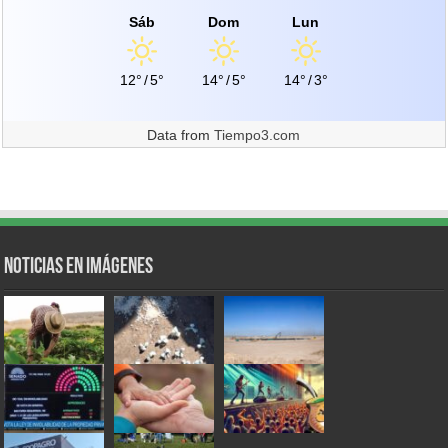
Sáb
Dom
Lun
12°
/
5°
14°
/
5°
14°
/
3°
Data from
Tiempo3.com
Noticias en Imágenes