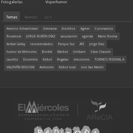
Fotogalerías
Visperhumor
Temas
Nuevos
Lo +
Americo Schvartzman
Gimnasia
Insólitos
Agmer
Coronavirus
Rocamora
JORGE RUBÉN DÍAZ
vacunación
agenda
Mario Rovina
Aníbal Gallay
recomendados
Parque Sur
ATE
Jorge Díaz
humor de Miércoles
Bordet
Marbot
Urribarri
Clara Chauvín
Lauritto
Docentes
fútbol
Regatas
elecciones
TORNEO FEDERAL A
VALENTÍN BISOGNI
Ambiente
fútbol local
cine San Martín