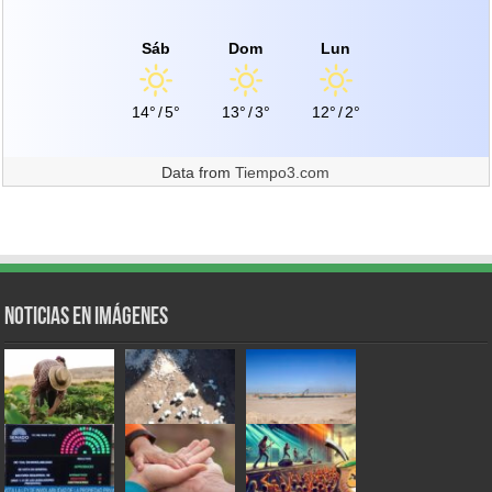
Sáb
Dom
Lun
14°
/
5°
13°
/
3°
12°
/
2°
Data from
Tiempo3.com
Noticias en Imágenes