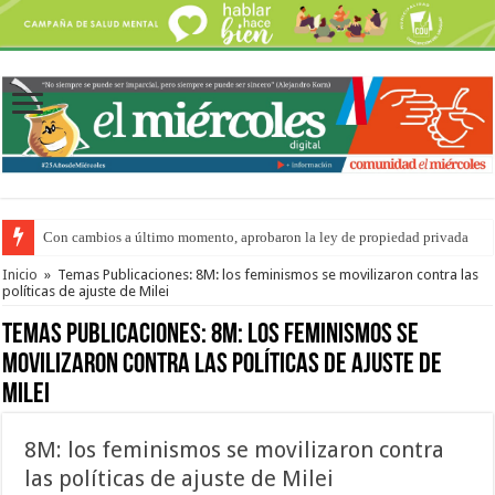
Con cambios a último momento, aprobaron la ley de propiedad privada
Adopción en Entre Ríos: el 35% de los 90 niños, niñas y adolescentes que 
Inicio
»
Temas Publicaciones: 8M: los feminismos se movilizaron contra las
políticas de ajuste de Milei
Temas Publicaciones:
8M: los feminismos se
movilizaron contra las políticas de ajuste de
Milei
8M: los feminismos se movilizaron contra
las políticas de ajuste de Milei