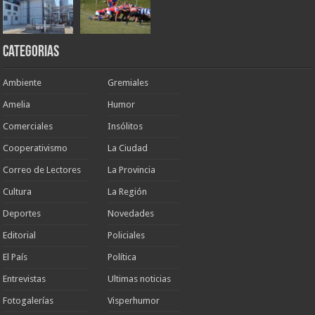
Categorias
Ambiente
Gremiales
Amelia
Humor
Comerciales
Insólitos
Cooperativismo
La Ciudad
Correo de Lectores
La Provincia
Cultura
La Región
Deportes
Novedades
Editorial
Policiales
El País
Política
Entrevistas
Ultimas noticias
Fotogalerías
Visperhumor