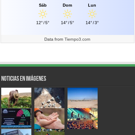
Sáb
Dom
Lun
12°
/
5°
14°
/
5°
14°
/
3°
Data from
Tiempo3.com
Noticias en Imágenes