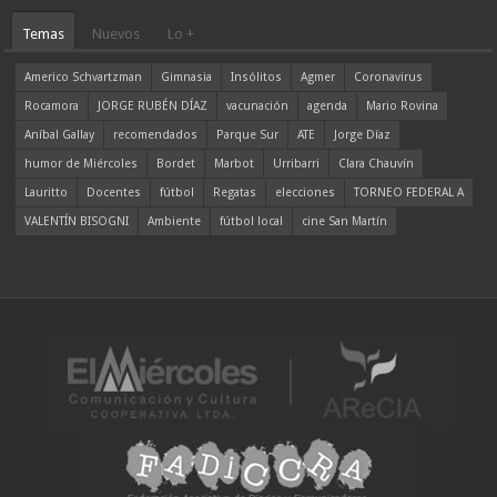
Temas
Nuevos
Lo +
Americo Schvartzman
Gimnasia
Insólitos
Agmer
Coronavirus
Rocamora
JORGE RUBÉN DÍAZ
vacunación
agenda
Mario Rovina
Aníbal Gallay
recomendados
Parque Sur
ATE
Jorge Díaz
humor de Miércoles
Bordet
Marbot
Urribarri
Clara Chauvín
Lauritto
Docentes
fútbol
Regatas
elecciones
TORNEO FEDERAL A
VALENTÍN BISOGNI
Ambiente
fútbol local
cine San Martín