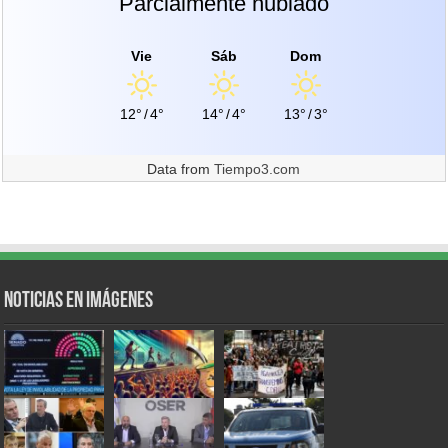
Parcialmente nublado
Vie
Sáb
Dom
12°
/
4°
14°
/
4°
13°
/
3°
Data from
Tiempo3.com
Noticias en Imágenes