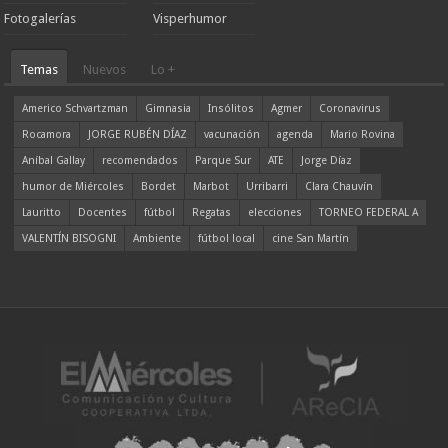
Fotogalerías
Visperhumor
Temas
Nuevos
Lo +
Americo Schvartzman
Gimnasia
Insólitos
Agmer
Coronavirus
Rocamora
JORGE RUBÉN DÍAZ
vacunación
agenda
Mario Rovina
Aníbal Gallay
recomendados
Parque Sur
ATE
Jorge Díaz
humor de Miércoles
Bordet
Marbot
Urribarri
Clara Chauvín
Lauritto
Docentes
fútbol
Regatas
elecciones
TORNEO FEDERAL A
VALENTÍN BISOGNI
Ambiente
fútbol local
cine San Martín