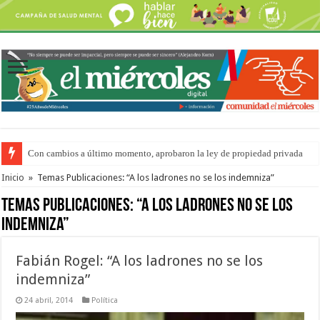
Con cambios a último momento, aprobaron la ley de propiedad privada
Del viernes 7 al domingo 9 de agosto: la agenda ¿A dónde ir? para este find
Inicio
»
Temas Publicaciones: “A los ladrones no se los indemniza”
Temas Publicaciones:
“A los ladrones no se los
indemniza”
Fabián Rogel: “A los ladrones no se los
indemniza”
24 abril, 2014
Política